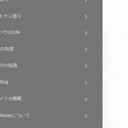
トラン巡り
ウロLife
Bの知恵
ラの知識
log
メリカ横断
 Houseについて