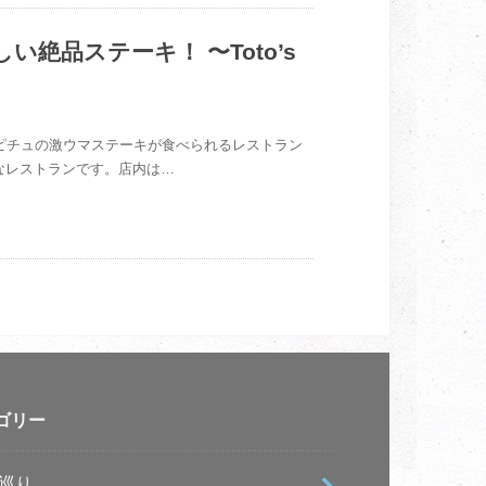
絶品ステーキ！ 〜Toto’s
チュピチュの激ウマステーキが食べられるレストラン
有名なレストランです。店内は…
ゴリー
e巡り