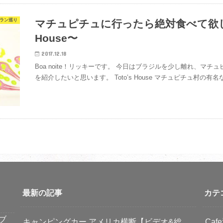
ラン巡り
マチュピチュに行ったら絶対食べて欲しい
House〜
2017.12.18
Boa noite！リッキーです。 今日はブラジルを少し離れ、マ
を紹介したいと思います。 Toto’s House マチュピチュ村の
最新の記事
カテ
ブ
キャンピングカー アメリカ横断【ビデオ&総
Caf