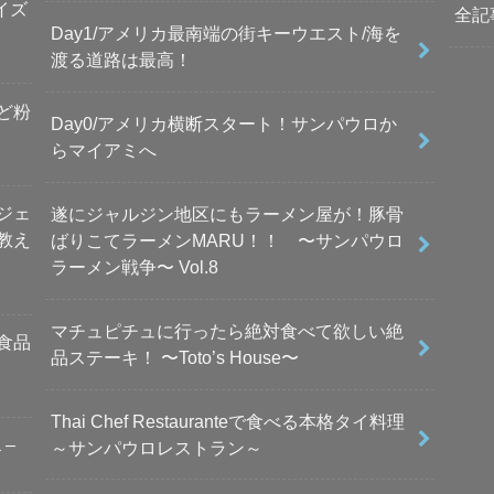
イズ
全記
Day1/アメリカ最南端の街キーウエスト/海を
渡る道路は最高！
ど粉
Day0/アメリカ横断スタート！サンパウロか
らマイアミへ
レジェ
遂にジャルジン地区にもラーメン屋が！豚骨
教え
ばりこてラーメンMARU！！ 〜サンパウロ
ラーメン戦争〜 Vol.8
マチュピチュに行ったら絶対食べて欲しい絶
食品
品ステーキ！ 〜Toto’s House〜
Thai Chef Restauranteで食べる本格タイ料理
 –
～サンパウロレストラン～