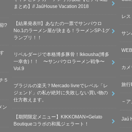
まとめ】// JaúHouse Vacation 2018
レス
【結果発表!!!】あなたの一票でサンパウロ
!?
No.1のラーメン屋が決まる！ラーメンSP-1グ
サンパ
ランプリ！！
WE
す
リベルダージで本格博多豚骨！Ikkousha(博多
一幸舎)！！ 〜サンパウロラーメン戦争〜
カメ
Vol.9
チ５
旅行B
ブラジルの楽天？Mercado livreでレベル「レ
ジェンド」の私が絶対に失敗しない買い物の
仕方教えます。
ア
メン
【期間限定メニュー】KIKKOMAN×Gelato
Jaú
Boutiqueコラボの和風ジェラート！