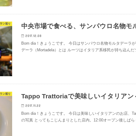
ラン巡り
中央市場で食べる、サンパウロ名物モルタ
2017.12.08
Bom dia！きょうこです。 今日はサンパウロ名物モルタデーラが食
デーラ（Mortadela）とは ルーツはイタリア系移民が持ち込
ラン巡り
Tappo Trattoriaで美味しいイタ
2017.11.22
Bom dia！きょうこです。 今日は美味しいイタリアンのお店、Tappo Tra
の写真 とってもこじんまりとした店内。12:00オープン後しば