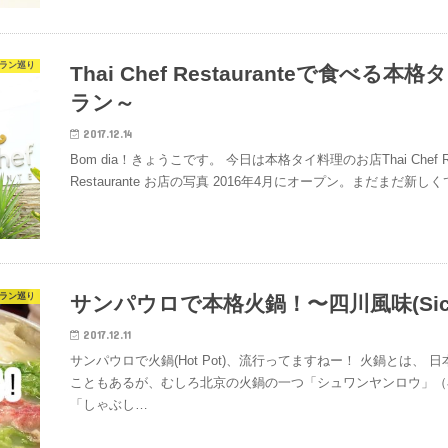
ラン巡り
Thai Chef Restauranteで食
ラン～
2017.12.14
Bom dia！きょうこです。 今日は本格タイ料理のお店Thai Chef Rest
Restaurante お店の写真 2016年4月にオープン。まだまだ新
ラン巡り
サンパウロで本格火鍋！〜四川風味(Sichua
2017.12.11
サンパウロで火鍋(Hot Pot)、流行ってますねー！ 火鍋とは
こともあるが、むしろ北京の火鍋の一つ「シュワンヤンロウ」（
「しゃぶし…