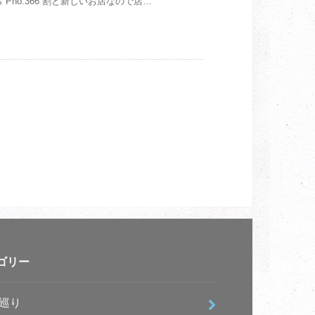
 Pho.366 割と新しいお店なので店…
ゴリー
e巡り