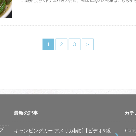
ご紹介したベトナム料理のお店、Miss saigonの記事はこちらから
1
2
3
>
最新の記事
カテ
ブ
キャンピングカー アメリカ横断【ビデオ&総
Caf