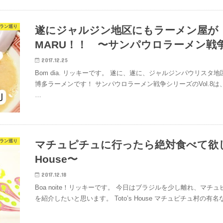
ラン巡り
遂にジャルジン地区にもラーメン屋が
MARU！！ 〜サンパウロラーメン戦争〜 
2017.12.25
Bom dia. リッキーです。 遂に、遂に、ジャルジンパウリス
博多ラーメンです！ サンパウロラーメン戦争シリーズのVol.8
…
ラン巡り
マチュピチュに行ったら絶対食べて欲しい
House〜
2017.12.18
Boa noite！リッキーです。 今日はブラジルを少し離れ、マ
を紹介したいと思います。 Toto’s House マチュピチュ村の