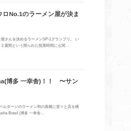
ウロNo.1のラーメン屋が決ま
屋さんを決めるラーメンSP-1グランプリ。 い
） ２週間という限られた投票時間にも関…
a(博多 一幸舎)！！ 〜サン
回は、リベルダージのラーメン和の真横に堂々と店を構
Brasil (博多 一幸舎…