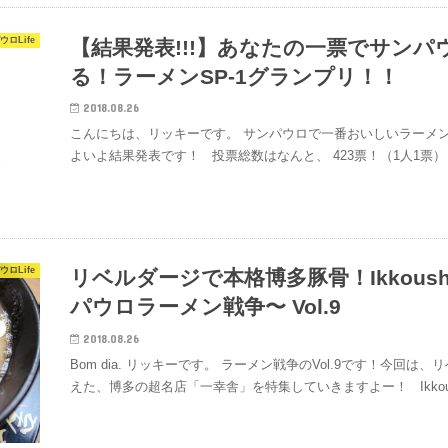
ウロLife
【結果発表!!!】あなたの一票でサンパ
る！ラーメンSP-1グランプリ！！
2018.08.26
こんにちは、リッキーです。 サンパウロで一番おいしいラーメン
よいよ結果発表です！ 投票総数はなんと、 423票！（1人1票
ウロLife
リベルダージで本格博多豚骨！Ikkoush
パウロラーメン戦争〜 Vol.9
2018.08.26
Bom dia. リッキーです。 ラーメン戦争のVol.9です！今
えた、博多の超名店「一幸舎」を特集していきますよー！ Ikkousha 